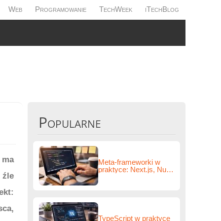
Web
Programowanie
TechWeek
iTechBlog
Popularne
 ma
Meta-frameworki w
praktyce: Next.js, Nuxt,
źle
SvelteKit, Remix i
wybór architektury
ekt:
ca,
TypeScript w praktyce