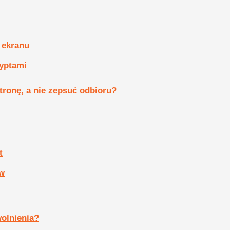
i
 ekranu
ryptami
tronę, a nie zepsuć odbioru?
t
ów
wolnienia?