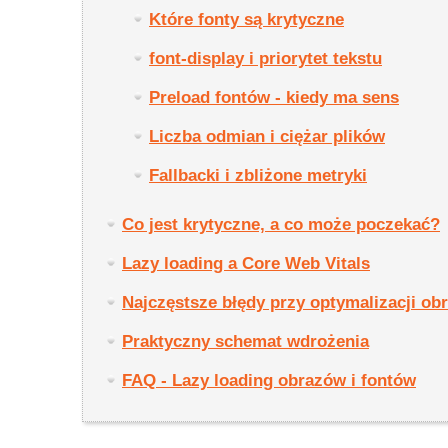
Które fonty są krytyczne
font-display i priorytet tekstu
Preload fontów - kiedy ma sens
Liczba odmian i ciężar plików
Fallbacki i zbliżone metryki
Co jest krytyczne, a co może poczekać?
Lazy loading a Core Web Vitals
Najczęstsze błędy przy optymalizacji ob
Praktyczny schemat wdrożenia
FAQ - Lazy loading obrazów i fontów