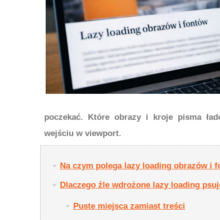
poczekać. Które obrazy i kroje pisma ła
wejściu w viewport.
Na czym polega lazy loading obrazów i 
Dlaczego źle wdrożone lazy loading psu
Puste miejsca zamiast treści