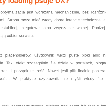
zy loading psuje UX?
optymalizacja jest wdrażana mechanicznie, bez rozróżni
mi. Strona może mieć wtedy dobre intencje techniczne, a
stabilnej, niegotowej albo zwyczajnie wolnej. Poniże
zają odbiór serwisu.
 placeholderów, użytkownik widzi puste bloki albo n
a. Taki efekt szczególnie źle działa w portalach, bloga
racji i porządkuje treść. Nawet jeśli plik finalnie pobiera
akości. W praktyce użytkownik nie myśli wtedy "to 