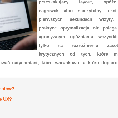
przeskakujący layout, opóźni
nagłówek albo nieczytelny teks
pierwszych sekundach wizyty
praktyce optymalizacja nie poleg
agresywnym opóźnianiu wszystkie
tylko na rozróżnieniu zaso
krytycznych od tych, które m
dować natychmiast, które warunkowo, a które dopier
fontów?
je UX?