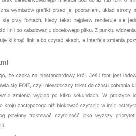
 brak zarezerwowanego miejsca pod obraz lub font o in
 zna wymiarów grafiki przed jej pobraniem, układ strony 
 się przy fontach, kiedy tekst najpierw renderuje się je
ść linii po załadowaniu docelowego pliku. Z punktu widzeni
je kliknąć link albo czytać akapit, a interfejs zmienia poz
ami
go, że czeka na niestandardowy krój. Jeśli font jest łado
wia się FOIT, czyli niewidoczny tekst do czasu pobrania kr
ownie zmienia wygląd po kilku sekundach. W praktyce le
 kroju zastępczego niż blokować czytanie w imię estetyc
blog powinny traktować czytelność jako wyższy priorytet
li.