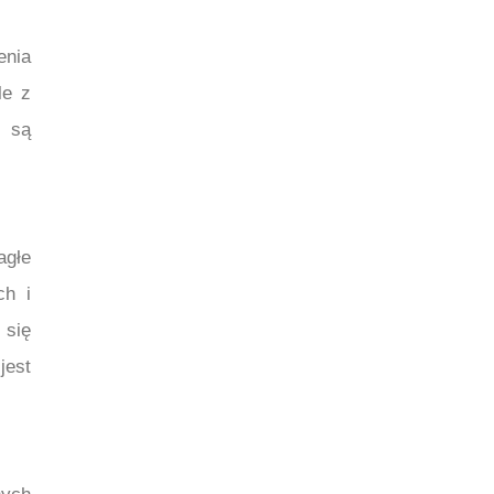
enia
le z
j są
agłe
ch i
 się
jest