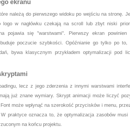
ego ekranu
tóre należą do pierwszego widoku po wejściu na stronę. Je
 logo w nagłówku czekają na scroll lub zbyt niski prior
na pojawia się "warstwami". Pierwszy ekran powinien
 buduje poczucie szybkości. Opóźnianie go tylko po to,
dań, bywa klasycznym przykładem optymalizacji pod li
 skryptami
dingu, lecz z jego zderzenia z innymi warstwami interfe
mają już znane wymiary. Skrypt animacji może liczyć poz
 Font może wpłynąć na szerokość przycisków i menu, prze
e. W praktyce oznacza to, że optymalizacja zasobów musi
wrzuconym na końcu projektu.