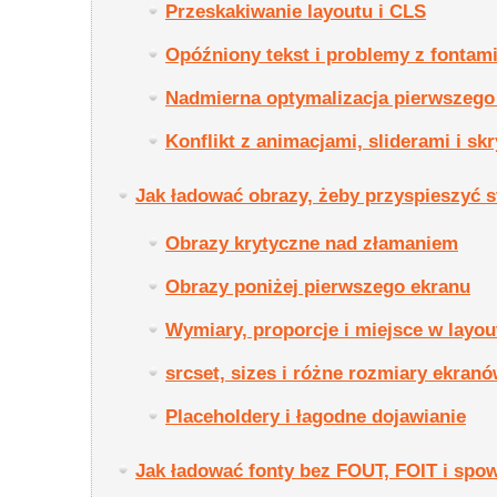
Przeskakiwanie layoutu i CLS
Opóźniony tekst i problemy z fontam
Nadmierna optymalizacja pierwszego
Konflikt z animacjami, sliderami i sk
Jak ładować obrazy, żeby przyspieszyć s
Obrazy krytyczne nad złamaniem
Obrazy poniżej pierwszego ekranu
Wymiary, proporcje i miejsce w layou
srcset, sizes i różne rozmiary ekran
Placeholdery i łagodne dojawianie
Jak ładować fonty bez FOUT, FOIT i spo