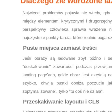
Dlaczego źle wdrożone la
Najwięcej problemów pojawia się wtedy, gdy 
między elementami krytycznymi i drugorzędny
perspektywy człowieka sprawia wrażenie nie
najczęstsze punkty tarcia, które realnie pogars
Puste miejsca zamiast treści
Jeśli obrazy są ładowane zbyt późno i bez
"doskakiwanie" zawartości podczas przewijani
landing page’ach, gdzie obraz jest częścią nar
szybko, chwila pustki obniża poczucie j
zoptymalizowane", tylko "tu coś nie działa".
Przeskakiwanie layoutu i CLS