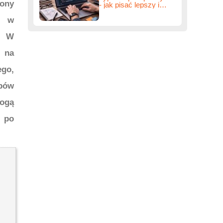
ony
- jak pisać lepszy i
bezpieczniejszy kod
t w
. W
a na
go,
bów
ogą
o po