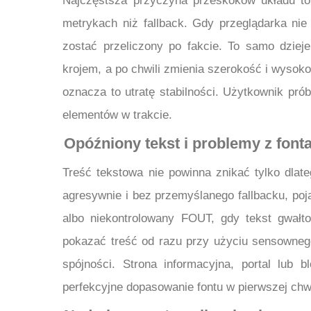
Najczęstsza przyczyna przeskoków układu to
metrykach niż fallback. Gdy przeglądarka nie
zostać przeliczony po fakcie. To samo dzieje
krojem, a po chwili zmienia szerokość i wysoko
oznacza to utratę stabilności. Użytkownik próbu
elementów w trakcie.
Opóźniony tekst i problemy z font
Treść tekstowa nie powinna znikać tylko dlate
agresywnie i bez przemyślanego fallbacku, poja
albo niekontrolowany FOUT, gdy tekst gwałt
pokazać treść od razu przy użyciu sensownego
spójności. Strona informacyjna, portal lub 
perfekcyjne dopasowanie fontu w pierwszej chwi