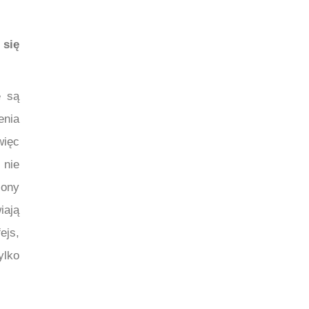
 się
e są
enia
więc
 nie
żony
iają
ejs,
ylko