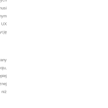
nych
musi
dnym
a UX
ycję
wany
oju,
piej
znej
 niż