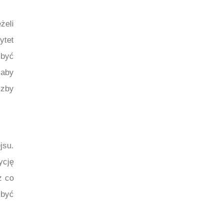
żeli
ytet
 być
 aby
czby
jsu.
ycję
z co
 być