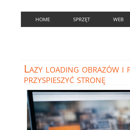
HOME
SPRZĘT
WEB
Lazy
loading obrazów i f
przyspieszyć stronę