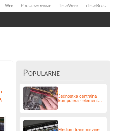
Web
Programowanie
TechWeek
iTechBlog
Popularne
,
a
Jednostka centralna
komputera - elementy,
funkcje i zastosowanie
Medium transmisyjne