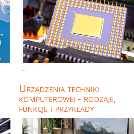
...
Urządzenia techniki
komputerowej - rodzaje,
funkcje i przykłady