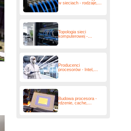
w sieciach - rodzaje,
działanie i przykłady
Topologia sieci
komputerowej -
rodzaje, schematy i
zastosowanie
Producenci
procesorów - Intel,
AMD, Apple, ARM,
Qualcomm i inni
Budowa procesora -
rdzenie, cache,
rejestry, ALU i zasada
działania CPU