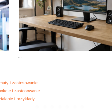
...
ematy i zastosowanie
unkcje i zastosowanie
iałanie i przykłady