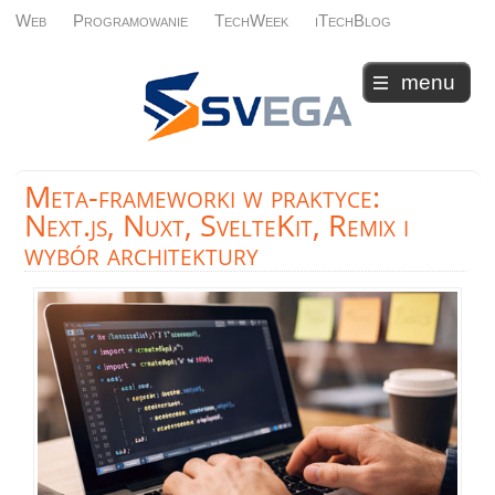
Web
Programowanie
TechWeek
iTechBlog
menu
Meta-frameworki
w praktyce:
Next.js, Nuxt, SvelteKit, Remix i
wybór architektury