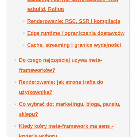
esbuild, Rollup
Renderowanie: RSC, SSR i kompilacja
Edge runtime i ograniczenia dostawców
Cache, streaming i granice wydajności
Do czego najczęściej używa meta-
frameworków?
Renderowanie: jak strona trafia do
użytkownika?
Co wybrać do: marketingu, bloga, panelu,
sklepu?
Kiedy który meta-framework ma sens -
kryteria wyboru