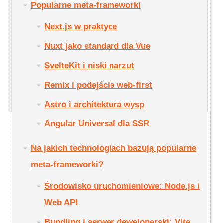
Popularne meta-frameworki
Next.js w praktyce
Nuxt jako standard dla Vue
SvelteKit i niski narzut
Remix i podejście web-first
Astro i architektura wysp
Angular Universal dla SSR
Na jakich technologiach bazują popularne
meta-frameworki?
Środowisko uruchomieniowe: Node.js i
Web API
Bundling i serwer deweloperski: Vite,