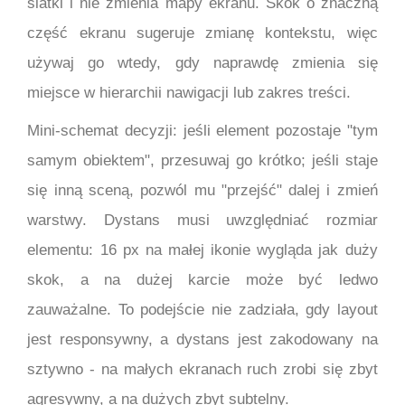
siatki i nie zmienia mapy ekranu. Skok o znaczną
część ekranu sugeruje zmianę kontekstu, więc
używaj go wtedy, gdy naprawdę zmienia się
miejsce w hierarchii nawigacji lub zakres treści.
Mini-schemat decyzji: jeśli element pozostaje "tym
samym obiektem", przesuwaj go krótko; jeśli staje
się inną sceną, pozwól mu "przejść" dalej i zmień
warstwy. Dystans musi uwzględniać rozmiar
elementu: 16 px na małej ikonie wygląda jak duży
skok, a na dużej karcie może być ledwo
zauważalne. To podejście nie zadziała, gdy layout
jest responsywny, a dystans jest zakodowany na
sztywno - na małych ekranach ruch zrobi się zbyt
agresywny, a na dużych zbyt subtelny.