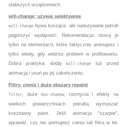
słabszych urządzeniach.
will-change: używaj selektywnie
bywa kuszące, ale nadużywane potrafi
will-change
pogorszyć wydajność. Rekomendacja: stosuj je
tylko na elementach, które faktycznie animujesz i
tylko wtedy, gdy widzisz problem w profilowaniu.
Dobra praktyka: dodaj
tuż przed
will-change
animacją i usuń po jej zakończeniu.
Filtry, cienie i duże obszary repaint
, duże
, rozmycia i efekty na
filter
box-shadow
wielkich powierzchniach potrafią wymuszać
kosztowny paint. Jeśli animacja "szarpie",
sprawdź, czy nie animujesz cienia lub filtra w tle.