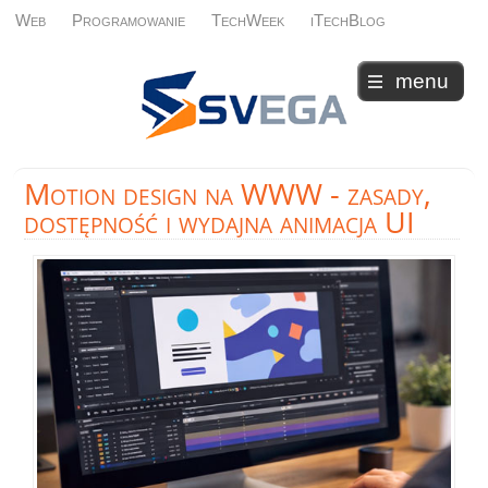
Web
Programowanie
TechWeek
iTechBlog
menu
Motion
design na WWW - zasady,
dostępność i wydajna animacja UI