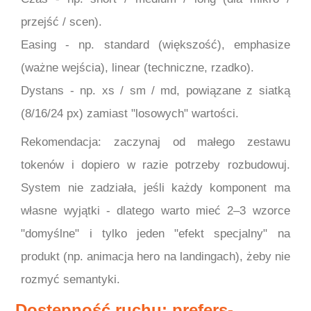
przejść / scen).
Easing - np. standard (większość), emphasize
(ważne wejścia), linear (techniczne, rzadko).
Dystans - np. xs / sm / md, powiązane z siatką
(8/16/24 px) zamiast "losowych" wartości.
Rekomendacja: zaczynaj od małego zestawu
tokenów i dopiero w razie potrzeby rozbudowuj.
System nie zadziała, jeśli każdy komponent ma
własne wyjątki - dlatego warto mieć 2–3 wzorce
"domyślne" i tylko jeden "efekt specjalny" na
produkt (np. animacja hero na landingach), żeby nie
rozmyć semantyki.
Dostępność ruchu: prefers-