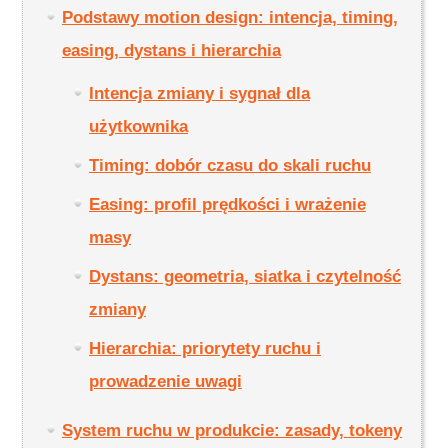
Podstawy motion design: intencja, timing,
easing, dystans i hierarchia
Intencja zmiany i sygnał dla
użytkownika
Timing: dobór czasu do skali ruchu
Easing: profil prędkości i wrażenie
masy
Dystans: geometria, siatka i czytelność
zmiany
Hierarchia: priorytety ruchu i
prowadzenie uwagi
System ruchu w produkcie: zasady, tokeny