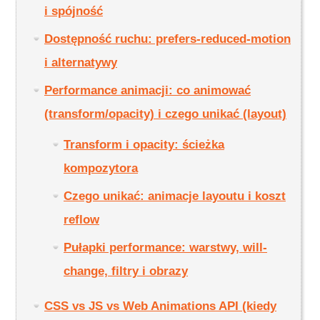
i spójność
Dostępność ruchu: prefers-reduced-motion
i alternatywy
Performance animacji: co animować
(transform/opacity) i czego unikać (layout)
Transform i opacity: ścieżka
kompozytora
Czego unikać: animacje layoutu i koszt
reflow
Pułapki performance: warstwy, will-
change, filtry i obrazy
CSS vs JS vs Web Animations API (kiedy