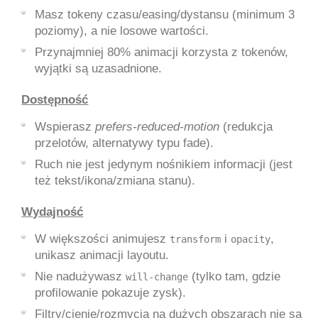
Masz tokeny czasu/easing/dystansu (minimum 3
poziomy), a nie losowe wartości.
Przynajmniej 80% animacji korzysta z tokenów,
wyjątki są uzasadnione.
Dostępność
Wspierasz
prefers-reduced-motion
(redukcja
przelotów, alternatywy typu fade).
Ruch nie jest jedynym nośnikiem informacji (jest
też tekst/ikona/zmiana stanu).
Wydajność
W większości animujesz
i
,
transform
opacity
unikasz animacji layoutu.
Nie nadużywasz
(tylko tam, gdzie
will-change
profilowanie pokazuje zysk).
Filtry/cienie/rozmycia na dużych obszarach nie są