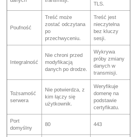
danych
transmisji.
TLS.
Treść może
Treść jest
zostać odczytana
nieczytelna
Poufność
po
bez kluczy
przechwyceniu.
sesji.
Wykrywa
Nie chroni przed
próby zmiany
Integralność
modyfikacją
danych w
danych po drodze.
transmisji.
Weryfikuje
Nie potwierdza, z
Tożsamość
domenę na
kim łączy się
serwera
podstawie
użytkownik.
certyfikatu.
Port
80
443
domyślny