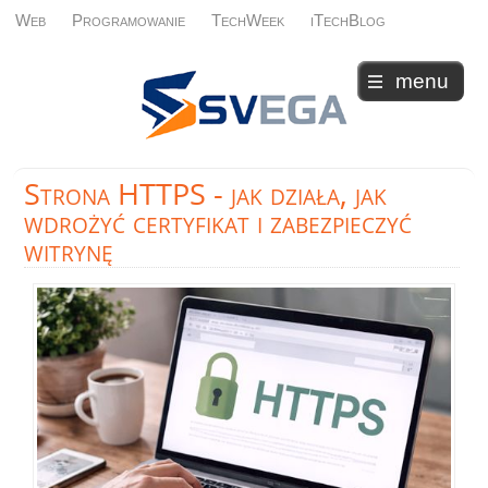
Web
Programowanie
TechWeek
iTechBlog
menu
Strona
HTTPS - jak działa, jak
wdrożyć certyfikat i zabezpieczyć
witrynę