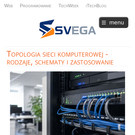
Web
Programowanie
TechWeek
iTechBlog
menu
Topologia
sieci komputerowej -
rodzaje, schematy i zastosowanie