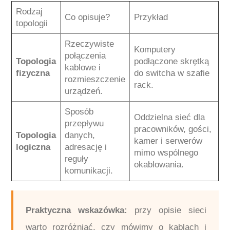
Rodzaj
Co opisuje?
Przykład
topologii
Rzeczywiste
Komputery
połączenia
Topologia
podłączone skrętką
kablowe i
fizyczna
do switcha w szafie
rozmieszczenie
rack.
urządzeń.
Sposób
Oddzielna sieć dla
przepływu
pracowników, gości,
Topologia
danych,
kamer i serwerów
logiczna
adresację i
mimo wspólnego
reguły
okablowania.
komunikacji.
Praktyczna wskazówka:
przy opisie sieci
warto rozróżniać, czy mówimy o kablach i