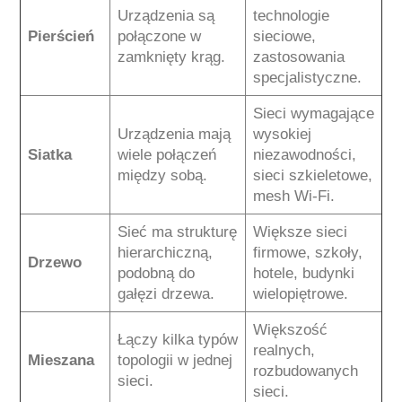
Urządzenia są
technologie
Pierścień
połączone w
sieciowe,
zamknięty krąg.
zastosowania
specjalistyczne.
Sieci wymagające
Urządzenia mają
wysokiej
Siatka
wiele połączeń
niezawodności,
między sobą.
sieci szkieletowe,
mesh Wi-Fi.
Sieć ma strukturę
Większe sieci
hierarchiczną,
firmowe, szkoły,
Drzewo
podobną do
hotele, budynki
gałęzi drzewa.
wielopiętrowe.
Większość
Łączy kilka typów
realnych,
Mieszana
topologii w jednej
rozbudowanych
sieci.
sieci.