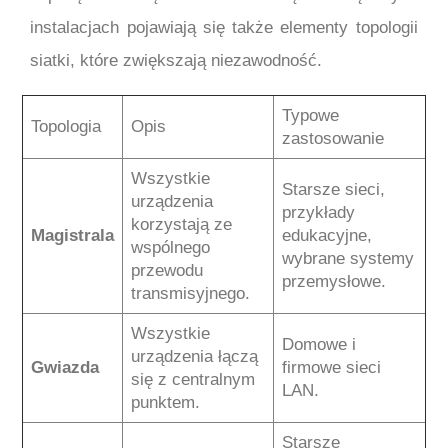
instalacjach pojawiają się także elementy topologii
siatki, które zwiększają niezawodność.
Typowe
Topologia
Opis
zastosowanie
Wszystkie
Starsze sieci,
urządzenia
przykłady
korzystają ze
Magistrala
edukacyjne,
wspólnego
wybrane systemy
przewodu
przemysłowe.
transmisyjnego.
Wszystkie
Domowe i
urządzenia łączą
Gwiazda
firmowe sieci
się z centralnym
LAN.
punktem.
Starsze