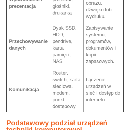
obrazu,
prezentacja
głośniki,
dźwięku lub
drukarka
wydruku.
Dysk SSD,
Zapisywanie
HDD,
systemu,
Przechowywanie
pendrive,
programów,
danych
karta
dokumentów i
pamięci,
kopii
NAS
zapasowych.
Router,
switch, karta
Łączenie
sieciowa,
urządzeń w
Komunikacja
modem,
sieć i dostęp do
punkt
internetu.
dostępowy
Podstawowy podział urządzeń
techniki komputerowej