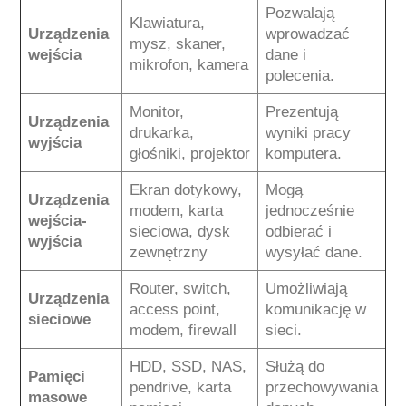
Pozwalają
Klawiatura,
Urządzenia
wprowadzać
mysz, skaner,
wejścia
dane i
mikrofon, kamera
polecenia.
Monitor,
Prezentują
Urządzenia
drukarka,
wyniki pracy
wyjścia
głośniki, projektor
komputera.
Ekran dotykowy,
Mogą
Urządzenia
modem, karta
jednocześnie
wejścia-
sieciowa, dysk
odbierać i
wyjścia
zewnętrzny
wysyłać dane.
Router, switch,
Umożliwiają
Urządzenia
access point,
komunikację w
sieciowe
modem, firewall
sieci.
HDD, SSD, NAS,
Służą do
Pamięci
pendrive, karta
przechowywania
masowe