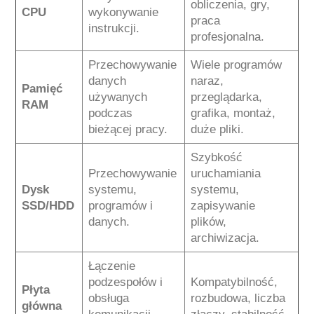
obliczenia, gry,
CPU
wykonywanie
praca
instrukcji.
profesjonalna.
Przechowywanie
Wiele programów
danych
naraz,
Pamięć
używanych
przeglądarka,
RAM
podczas
grafika, montaż,
bieżącej pracy.
duże pliki.
Szybkość
Przechowywanie
uruchamiania
Dysk
systemu,
systemu,
SSD/HDD
programów i
zapisywanie
danych.
plików,
archiwizacja.
Łączenie
podzespołów i
Kompatybilność,
Płyta
obsługa
rozbudowa, liczba
główna