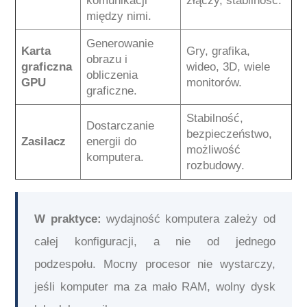
komunikacji
złączy, stabilność.
między nimi.
Generowanie
Karta
Gry, grafika,
obrazu i
graficzna
wideo, 3D, wiele
obliczenia
GPU
monitorów.
graficzne.
Stabilność,
Dostarczanie
bezpieczeństwo,
Zasilacz
energii do
możliwość
komputera.
rozbudowy.
W praktyce:
wydajność komputera zależy od
całej konfiguracji, a nie od jednego
podzespołu. Mocny procesor nie wystarczy,
jeśli komputer ma za mało RAM, wolny dysk