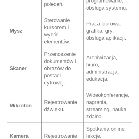
programowanie,
poleceń.
obsługa systemu.
Sterowanie
Praca biurowa,
kursorem i
Mysz
grafika, gry,
wybór
obsługa aplikacji.
elementów.
Przenoszenie
Archiwizacja,
dokumentów i
biuro,
Skaner
obrazów do
administracja,
postaci
edukacja.
cyfrowej.
Wideokonferencje,
Rejestrowanie
nagrania,
Mikrofon
dźwięku.
streaming, nauka
zdalna.
Spotkania online,
Kamera
Rejestrowanie
lekcje,