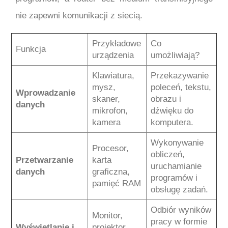
nie zapewni komunikacji z siecią.
Przykładowe
Co
Funkcja
urządzenia
umożliwiają?
Klawiatura,
Przekazywanie
mysz,
poleceń, tekstu,
Wprowadzanie
skaner,
obrazu i
danych
mikrofon,
dźwięku do
kamera
komputera.
Wykonywanie
Procesor,
obliczeń,
Przetwarzanie
karta
uruchamianie
danych
graficzna,
programów i
pamięć RAM
obsługę zadań.
Odbiór wyników
Monitor,
pracy w formie
Wyświetlanie i
projektor,