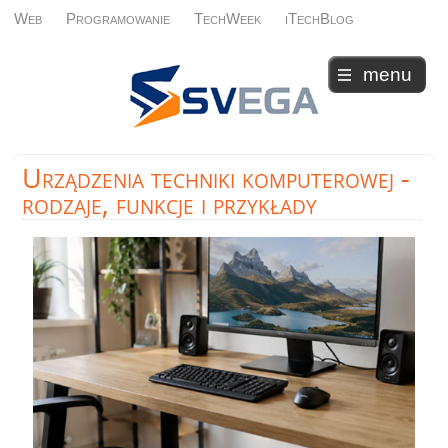
Web
Programowanie
TechWeek
iTechBlog
menu
Urządzenia
techniki komputerowej -
rodzaje, funkcje i przykłady