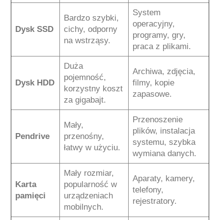
System
Bardzo szybki,
operacyjny,
Dysk SSD
cichy, odporny
programy, gry,
na wstrząsy.
praca z plikami.
Duża
Archiwa, zdjęcia,
pojemność,
Dysk HDD
filmy, kopie
korzystny koszt
zapasowe.
za gigabajt.
Przenoszenie
Mały,
plików, instalacja
Pendrive
przenośny,
systemu, szybka
łatwy w użyciu.
wymiana danych.
Mały rozmiar,
Aparaty, kamery,
Karta
popularność w
telefony,
pamięci
urządzeniach
rejestratory.
mobilnych.